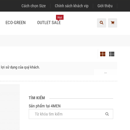
Cách chọn Size
Chính sách khách vip
Giới thiệu
Hot
ECO-GREEN
OUTLET SALE
 lợi sử dụng của quý khách.
...
 Huyện Hoài Đức, Huyện Thanh Trì, Quận Hà Đông, Quận Bắc Từ Liêm, Quận
uyện Thạch Thất, Huyện Thanh Oai, Huyện Thường Tín, Huyện Ứng Hòa, Huyện
TÌM KIẾM
Sản phẩm tại 4MEN