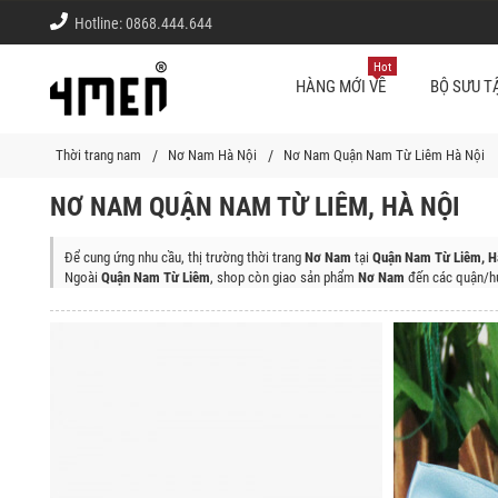
Hotline:
0868.444.644
Hot
HÀNG MỚI VỀ
BỘ SƯU T
Thời trang nam
Nơ Nam Hà Nội
Nơ Nam Quận Nam Từ Liêm Hà Nội
NƠ NAM QUẬN NAM TỪ LIÊM, HÀ NỘI
Để cung ứng nhu cầu, thị trường thời trang
Nơ Nam
tại
Quận Nam Từ Liêm, H
Ngoài
Quận Nam Từ Liêm
, shop còn giao sản phẩm
Nơ Nam
đến các quận/hu
Quận Ba Đình, Quận Tây Hồ, Quận Hoàn Kiếm, Quận Hai Bà Trưng, Quận Đống
Long Biên, Quận Hoàng Mai, Thị Xã Sơn Tây, Huyện Ba Vì, Huyện Chương Mỹ
Phú Xuyên