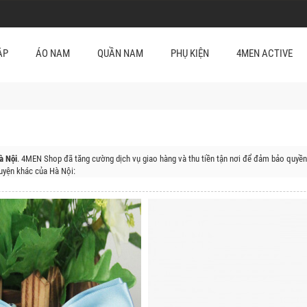
ẬP
ÁO NAM
QUẦN NAM
PHỤ KIỆN
4MEN ACTIVE
à Nội
. 4MEN Shop đã tăng cường dịch vụ giao hàng và thu tiền tận nơi để đảm bảo quyền
yện khác của Hà Nội:
 Đa, Quận Thanh Xuân, Quận Cầu Giấy, Huyện Sóc Sơn, Huyện Đông Anh, Huyện Gia Lâm,
, Huyện Đan Phượng, Huyện Mê Linh, Huyện Mỹ Đức, Huyện Phúc Thọ, Huyện Quốc Oai, H