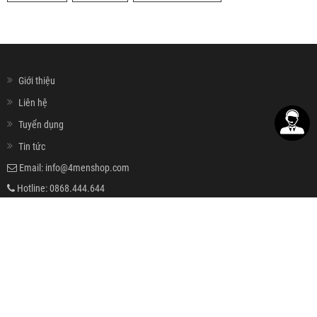
Giới thiệu
Liên hệ
Tuyển dụng
Tin tức
Email:
info@4menshop.com
Hotline:
0868.444.644
Đăng ký nhận email khuyến mãi
ĐĂNG KÝ
HỖ TRỢ KHÁCH HÀNG
Hướng dẫn đặt hàng