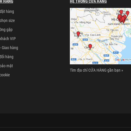
H HÀNG
HỆ THỐNG CỬA HÀNG
đặt hàng
chọn size
ường gặp
khách VIP
- Giao hàng
đổi hàng
 bảo mật
Tìm địa chỉ CỬA HÀNG gần bạn »
cookie