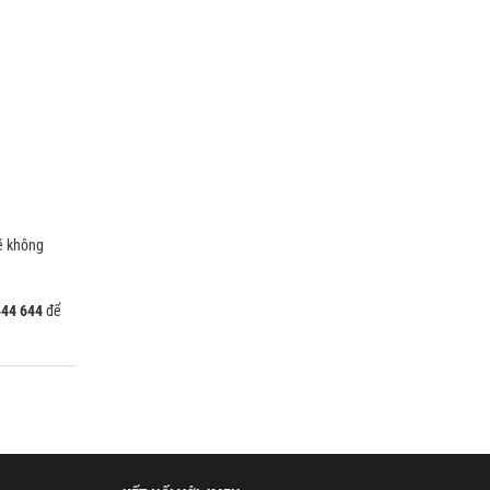
ẽ không
444 644
để