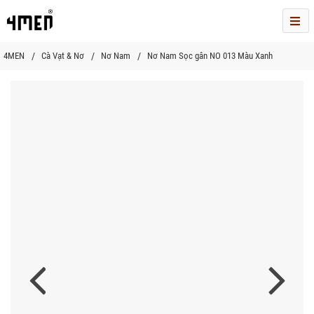
Me
4MEN
Cà Vạt & Nơ
Nơ Nam
Nơ Nam Sọc gân NO 013 Màu Xanh