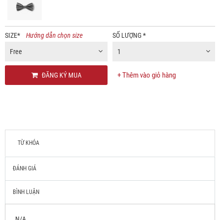
SIZE
*
Hướng dẫn chọn size
SỐ LƯỢNG
*
Free
1
+ Thêm vào giỏ hàng
ĐĂNG KÝ MUA
TỪ KHÓA
ĐÁNH GIÁ
BÌNH LUẬN
N/A