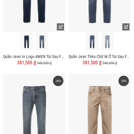
Quần Jean In Logo 4MEN Túi Sau Form Slimfit QJ108
Quần Jean Thêu Chữ M Ở Túi Sau Form Slimfit QJ107
381,500 ₫
381,500 ₫
545,000 ₫
545,000 ₫
-30%
-50%