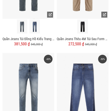
Quần Jeans Túi Đồng Hồ Kiểu Trang Trí Dây Sọc Form Slimfit QJ103
Quần Jeans Thêu 4M Túi Sau Form Straight QJ104
381,500 ₫
272,500 ₫
545,000 ₫
545,000 ₫
-30%
-50%