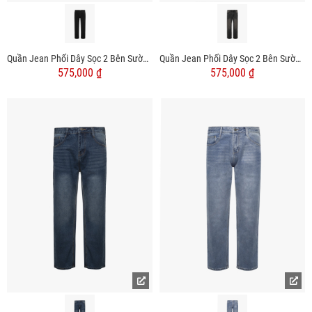
Quần Jean Phối Dây Sọc 2 Bên Sườn Form Straight Đen QJ133 Màu Đen
Quần Jean Phối Dây Sọc 2 Bên Sườn Form Straight Xám QJ132 Màu Xám
575,000 ₫
575,000 ₫