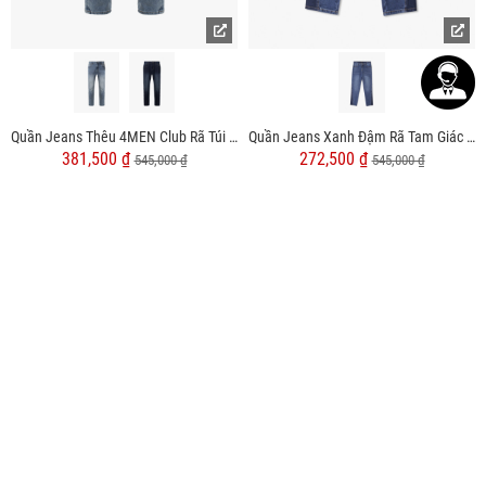
Quần Jeans Thêu 4MEN Club Rã Túi Sau Form Slimfit QJ105
Quần Jeans Xanh Đậm Rã Tam Giác Ở Sườn Form Slimfit QJ091
381,500 ₫
272,500 ₫
545,000 ₫
545,000 ₫
1
2
›
»
SẢN PHẨM HOT
Nơ Đeo Cổ Trắng NN88
85,000