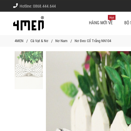
Hotline:
0868.444.644
Hot
HÀNG MỚI VỀ
BỘ 
4MEN
Cà Vạt & Nơ
Nơ Nam
Nơ Đeo Cổ Trắng NN104