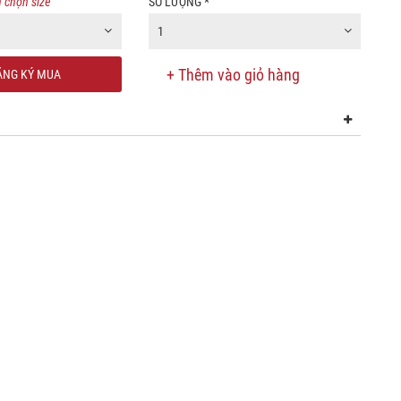
 chọn size
SỐ LƯỢNG
*
1
+ Thêm vào giỏ hàng
NG KÝ MUA