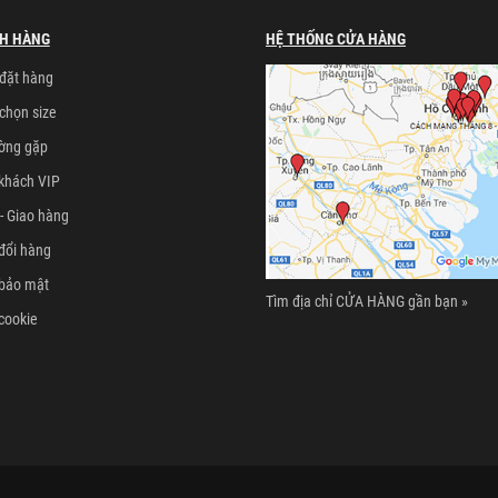
H HÀNG
HỆ THỐNG CỬA HÀNG
đặt hàng
chọn size
ường gặp
khách VIP
- Giao hàng
đổi hàng
 bảo mật
Tìm địa chỉ CỬA HÀNG gần bạn »
cookie