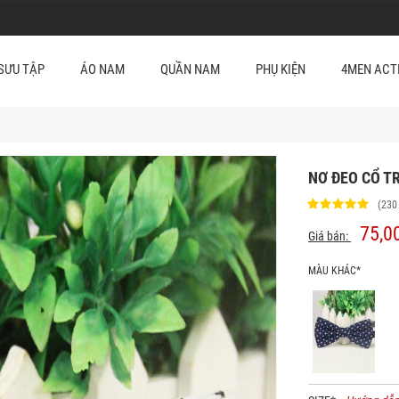
SƯU TẬP
ÁO NAM
QUẦN NAM
PHỤ KIỆN
4MEN ACT
NƠ ĐEO CỔ T
(230
75,0
Giá bán:
MÀU KHÁC*