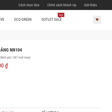
Cách chọn Size
Chính sách khách vip
Giới thiệu
Hot
IVE
ECO-GREEN
OUTLET SALE
RẮNG NN104
 đánh giá / 367 lượt mua)
00 ₫