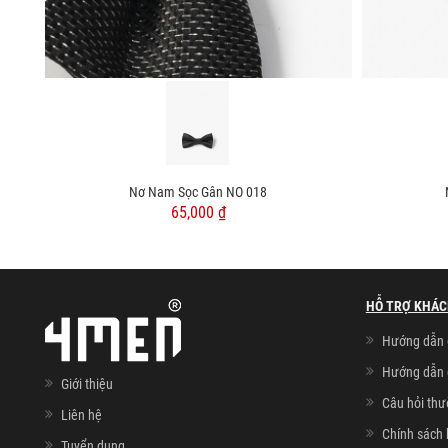
Nơ Nam Sọc Gân NO 018
65,000 ₫
HỖ TRỢ KHÁC
Hướng dẫn 
Hướng dẫn 
Giới thiệu
Câu hỏi th
Liên hệ
Chính sách 
Tuyển dụng