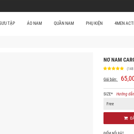
SƯU TẬP
ÁO NAM
QUẦN NAM
PHỤ KIỆN
4MEN ACT
NƠ NAM CARO
(148
65,0
Giá bán:
SIZE
*
Hướng dẫn
Free
ĐĂ
ĐIỂM NỔI BẬT