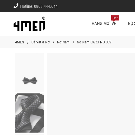
Hotline:
0868.444.644
Hot
HÀNG MỚI VỀ
BỘ 
4MEN
Cà Vạt & Nơ
Nơ Nam
Nơ Nam CARO NO 009