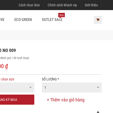
Cách chọn Size
Chính sách khách vip
Giới thiệu
Hot
IVE
ECO-GREEN
OUTLET SALE
 NO 009
 đánh giá / 60 lượt mua)
00 ₫
 chọn size
SỐ LƯỢNG
*
1
+ Thêm vào giỏ hàng
NG KÝ MUA