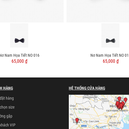
Nơ Nam Họa Tiết NO 016
Nơ Nam Họa Tiết NO 01
65,000 ₫
65,000 ₫
H HÀNG
HỆ THỐNG CỬA HÀNG
đặt hàng
chọn size
ường gặp
khách VIP