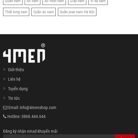
Quần nam
Áo nam
Áo thun nam
Giày nam
Ví da nam
Thắt lưng nam
Quần áo nam
Quần jean nam Hà Nội
Giới thiệu
Liên hệ
Tuyển dụng
Tin tức
Email:
info@4menshop.com
Hotline:
0868.444.644
Đăng ký nhận email khuyến mãi