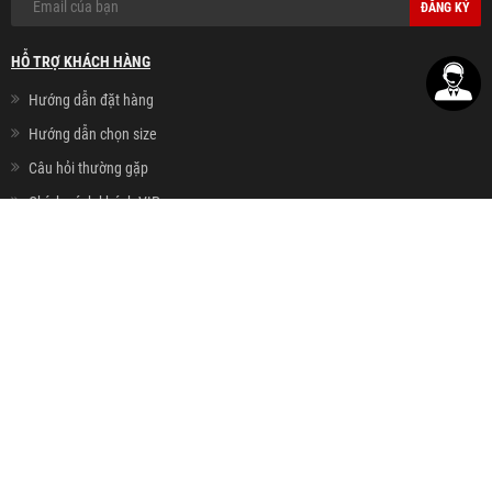
ĐĂNG KÝ
HỖ TRỢ KHÁCH HÀNG
Hướng dẫn đặt hàng
Hướng dẫn chọn size
Câu hỏi thường gặp
Chính sách khách VIP
Thanh toán - Giao hàng
Chính sách đổi hàng
Chính sách bảo mật
Chính sách cookie
HỆ THỐNG CỬA HÀNG