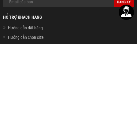
ĐĂNG KÝ
HỖ TRỢ KHÁCH HÀNG
Hướng dẫn đặt hàng
Hướng dẫn chọn size
Câu hỏi thường gặp
Chính sách khách VIP
Thanh toán - Giao hàng
Chính sách đổi hàng
Chính sách bảo mật
Chính sách cookie
HỆ THỐNG CỬA HÀNG