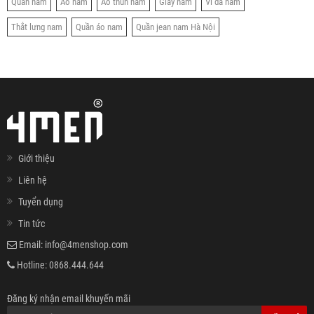
Quần nam
Áo nam
Áo thun nam
Giày nam
Ví da nam
Thắt lưng nam
Quần áo nam
Quần jean nam Hà Nội
Giới thiệu
Liên hệ
Tuyển dụng
Tin tức
Email:
info@4menshop.com
Hotline:
0868.444.644
Đăng ký nhận email khuyến mãi