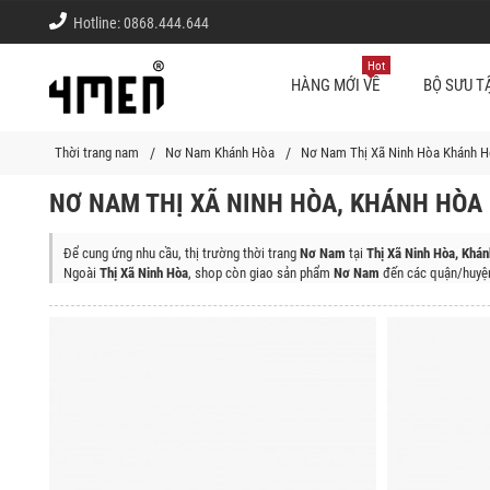
Hotline:
0868.444.644
Hot
HÀNG MỚI VỀ
BỘ SƯU T
Thời trang nam
Nơ Nam Khánh Hòa
Nơ Nam Thị Xã Ninh Hòa Khánh H
NƠ NAM THỊ XÃ NINH HÒA, KHÁNH HÒA
Để cung ứng nhu cầu, thị trường thời trang
Nơ Nam
tại
Thị Xã Ninh Hòa, Khá
Ngoài
Thị Xã Ninh Hòa
, shop còn giao sản phẩm
Nơ Nam
đến các quận/huyện
Thành phố Nha Trang, Huyện Vạn Ninh, Huyện Diên Khánh, Thành Phố Cam R