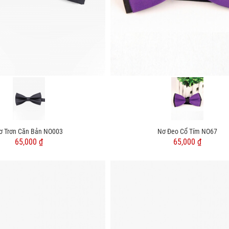
ơ Trơn Căn Bản NO003
Nơ Đeo Cổ Tím NO67
65,000 ₫
65,000 ₫