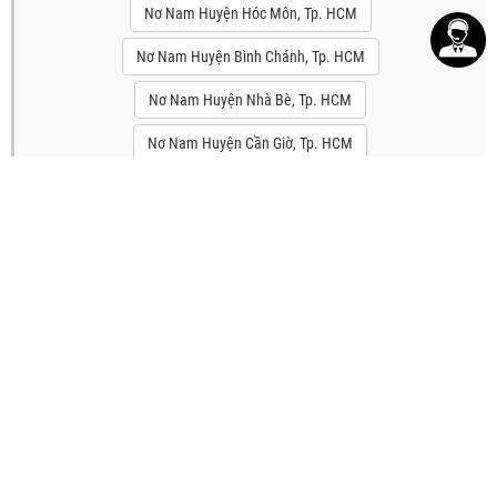
Nơ Nam Huyện Hóc Môn, Tp. HCM
Nơ Nam Huyện Bình Chánh, Tp. HCM
Nơ Nam Huyện Nhà Bè, Tp. HCM
Nơ Nam Huyện Cần Giờ, Tp. HCM
Nơ Nam Quận Bình Tân, Tp. HCM
Nơ Nam Quận Tân Phú, Tp. HCM
TÌM KIẾM
Sản phẩm tại 4MEN
DANH MỤC