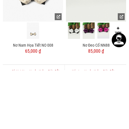
Nơ Nam Họa Tiết NO 008
Nơ Đeo Cổ NN88
65,000 ₫
85,000 ₫
Cà Vạt Nam Huyện Krông Búk, Đắk
Nón Len Huyện Krông Búk, Đắk
Lắk
Lắk
Các quận huyện giao hàng 4MEN sẽ giao sản phẩm tận nơi
Nơ Nam Thành phố Buôn Ma Thuột, Đắk Lắk