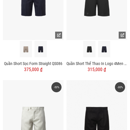
Quần Short Sọc Form Straight QS086
Quần Short Thể Thao In Logo 4Men Club Form Regular QS079
375,000 ₫
315,000 ₫
-50%
-30%