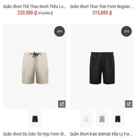
Quần Short Thể Thao 6inch Thêu Logo 4m Form Relax QS082
Quần Short Thun Trơn Form Regular QS072
220,500 ₫
315,000 ₫
315,000 ₫
-50%
-30%
Quần Short Dù Giãn Túi Hộp Form Straight QS055
Quần Short Kaki Sidetab Xếp Ly Form Regular QS069