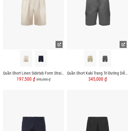
Quần Short Linen Sidetab Form Straight QS056
Quần Short Kaki Trang Trí Đường Diễu 2 Bên Túi Hộp Form Straight QS073
197,500 ₫
345,000 ₫
395,000 ₫