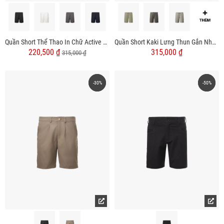
Quần Short Thể Thao In Chữ Active 4MEN Form Regular QS080
Quần Short Kaki Lưng Thun Gắn Nhãn Trang Trí Form Straight QS067
220,500 ₫
315,000 ₫
315,000 ₫
-30%
-30%
-50%
-50%