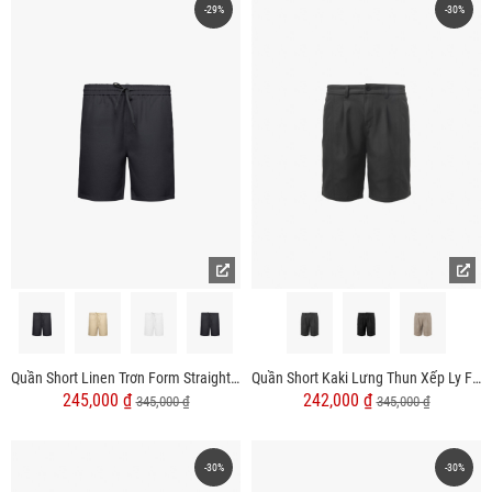
-29%
-30%
Quần Short Linen Trơn Form Straight QS085
Quần Short Kaki Lưng Thun Xếp Ly Form Regular QS065
245,000 ₫
242,000 ₫
345,000 ₫
345,000 ₫
-30%
-30%