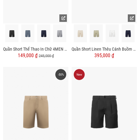
Quần Short Thể Thao In Chữ 4MEN Ở Túi Form Relax Sport QS077
Quần Short Linen Thêu Cánh Buồm Form Straight QS087
149,000 ₫
395,000 ₫
245,000 ₫
-50%
New