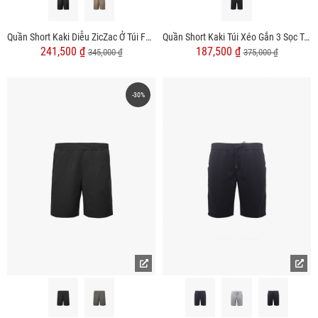
Quần Short Kaki Diễu ZicZac Ở Túi Form Regular QS063
Quần Short Kaki Túi Xéo Gắn 3 Sọc Túi Sau Form Straight QS062
241,500 ₫
187,500 ₫
345,000 ₫
375,000 ₫
-30%