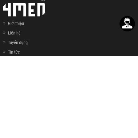
Giới thiệu
Liên hệ
Tuyển dụng
Tin tức
Email:
info@4menshop.com
Hotline:
0868.444.644
Đăng ký nhận email khuyến mãi
ĐĂNG KÝ
HỖ TRỢ KHÁCH HÀNG
Hướng dẫn đặt hàng
Hướng dẫn chọn size