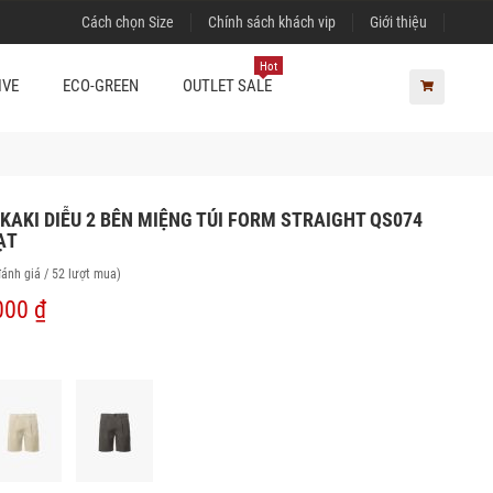
Cách chọn Size
Chính sách khách vip
Giới thiệu
Hot
IVE
ECO-GREEN
OUTLET SALE
KAKI DIỄU 2 BÊN MIỆNG TÚI FORM STRAIGHT QS074
ẠT
đánh giá / 52 lượt mua)
000 ₫