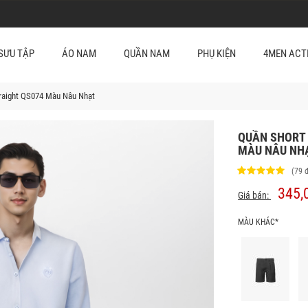
SƯU TẬP
ÁO NAM
QUẦN NAM
PHỤ KIỆN
4MEN ACT
traight QS074 Màu Nâu Nhạt
QUẦN SHORT 
MÀU NÂU NH
(79 
345,
Giá bán:
MÀU KHÁC*