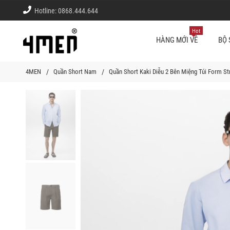
Hotline:
0868.444.644
Hot
HÀNG MỚI VỀ
BỘ 
4MEN
Quần Short Nam
Quần Short Kaki Diễu 2 Bên Miệng Túi Form S