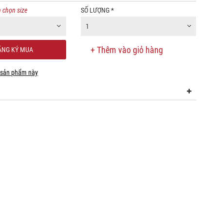
 chọn size
SỐ LƯỢNG
*
1
+ Thêm vào giỏ hàng
NG KÝ MUA
 sản phẩm này