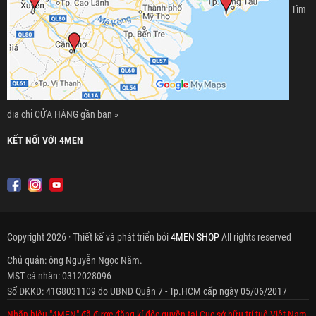
Tìm
địa chỉ CỬA HÀNG gần bạn »
KẾT NỐI VỚI 4MEN
Copyright 2026 · Thiết kế và phát triển bởi
4MEN SHOP
All rights reserved
Chủ quản: ông Nguyễn Ngọc Năm.
MST cá nhân: 0312028096
Số ĐKKD: 41G8031109 do UBND Quận 7 - Tp.HCM cấp ngày 05/06/2017
Nhãn hiệu "4MEN" đã được đăng kí độc quyền tại Cục sở hữu trí tuệ Việt Nam