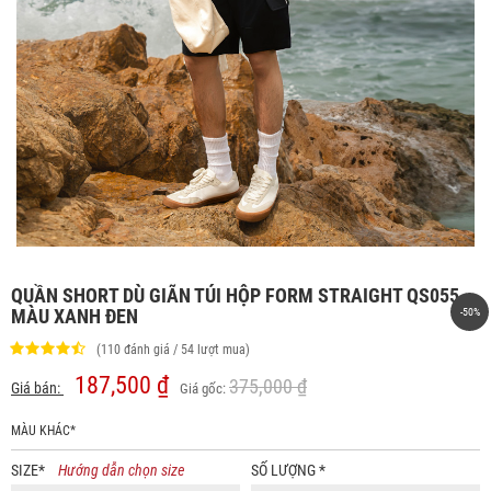
QUẦN SHORT DÙ GIÃN TÚI HỘP FORM STRAIGHT QS055
MÀU XANH ĐEN
-50%
(110 đánh giá / 54 lượt mua)
187,500 ₫
375,000 ₫
Giá bán:
Giá gốc:
MÀU KHÁC*
SIZE
*
Hướng dẫn chọn size
SỐ LƯỢNG
*