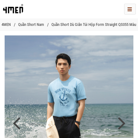
Me
4MEN
Quần Short Nam
Quần Short Dù Giãn Túi Hộp Form Straight QS055 Màu