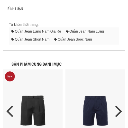
BÌNH LUẬN
Từ khóa thời trang:
Quần Jean Lửng Nam Giá Rẻ
Quần Jean Nam Lửng
Quần Jean Short Nam
Quần Jean Sooc Nam
Quần Lửng Jean Nam
Quần Short Jean Nam Giá Rẻ
Quần Short Nam Jean
Quần Sooc Jean Nam
Quần Sooc Jean Nam Giá Rẻ
Short Jean Nam
SẢN PHẨM CÙNG DANH MỤC
New