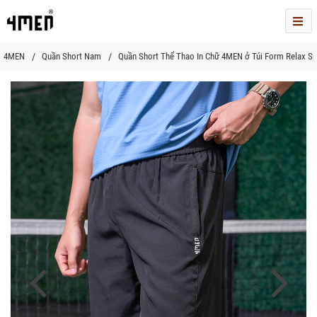
Me
4MEN
Quần Short Nam
Quần Short Thể Thao In Chữ 4MEN ở Túi Form Relax S