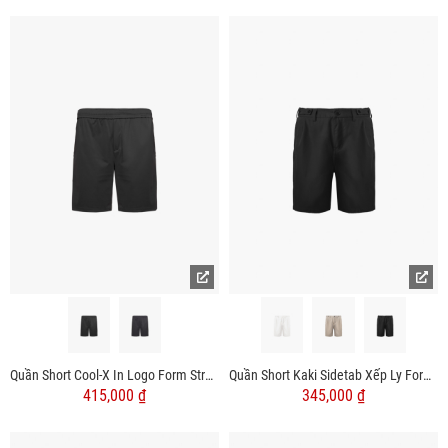
Quần Short Cool-X In Logo Form Straight QS084
Quần Short Kaki Sidetab Xếp Ly Form Regular QS069
415,000 ₫
345,000 ₫