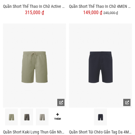
Quần Short Thể Thao In Chữ Active 4MEN Form Regular QS080
Quần Short Thể Thao In Chữ 4MEN Ở Túi Form Relax Sport QS077
315,000 ₫
149,000 ₫
245,000 ₫
Quần Short Kaki Lưng Thun Gắn Nhãn Trang Trí Form Straight QS067
Quần Short Túi Chéo Gắn Tag Da 4MEN Form Regular QS053