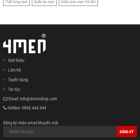
Thắt lưng nam
Quần áo nam
Quần jean nam Hà Nội
Giới thiệu
Liên hệ
Tuyển dụng
Tin tức
Email:
info@4menshop.com
Hotline:
0868.444.644
Đăng ký nhận email khuyến mãi
ĐĂNG KÝ