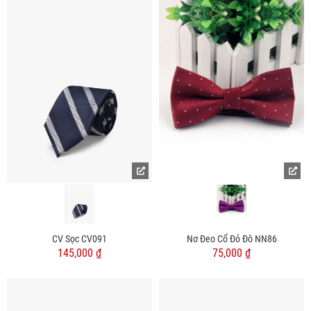
CV Sọc CV091
Nơ Đeo Cổ Đỏ Đô NN86
145,000 ₫
75,000 ₫