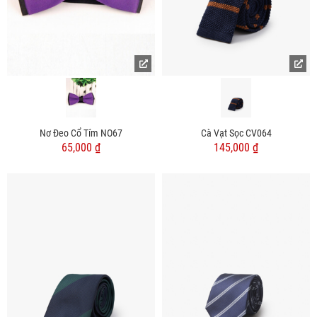
Nơ Đeo Cổ Tím NO67
Cà Vạt Sọc CV064
65,000 ₫
145,000 ₫