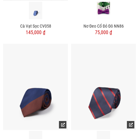
Cà Vạt Sọc CV058
Nơ Đeo Cổ Đỏ Đô NN86
145,000 ₫
75,000 ₫