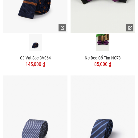
Cà Vạt Sọc CV064
Nơ Đeo Cổ Tím NO73
145,000 ₫
85,000 ₫