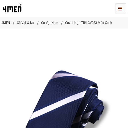
Me
4MEN
Cà Vạt & Nơ
Cà Vạt Nam
Cavat Họa Tiết CV033 Màu Xanh