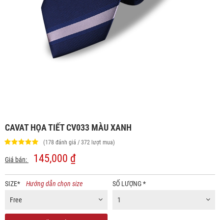
CAVAT HỌA TIẾT CV033 MÀU XANH
(178 đánh giá / 372 lượt mua)
145,000 ₫
Giá bán:
SIZE
*
Hướng dẫn chọn size
SỐ LƯỢNG
*
Free
1