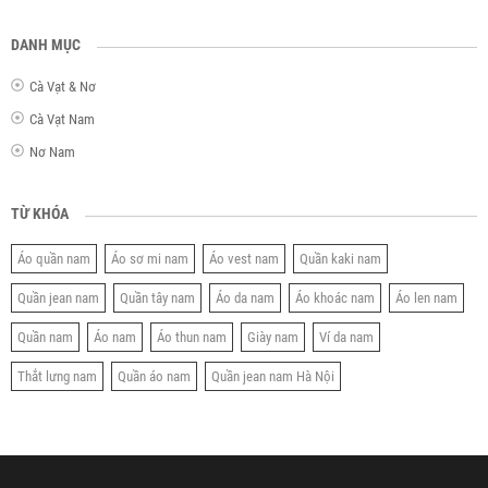
DANH MỤC
Cà Vạt & Nơ
Cà Vạt Nam
Nơ Nam
TỪ KHÓA
Áo quần nam
Áo sơ mi nam
Áo vest nam
Quần kaki nam
Quần jean nam
Quần tây nam
Áo da nam
Áo khoác nam
Áo len nam
Quần nam
Áo nam
Áo thun nam
Giày nam
Ví da nam
Thắt lưng nam
Quần áo nam
Quần jean nam Hà Nội