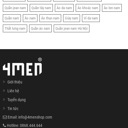
Quần jean nam
Quần tây nam
Áo da nam
Áo khoác nam
Áo len nam
Quần nam
Áo nam
Áo thun nam
Giày nam
Ví da nam
Thắt lưng nam
Quần áo nam
Quần jean nam Hà Nội
Giới thiệu
Liên hệ
Tuyển dụng
Tin tức
Email:
info@4menshop.com
Hotline:
0868.444.644