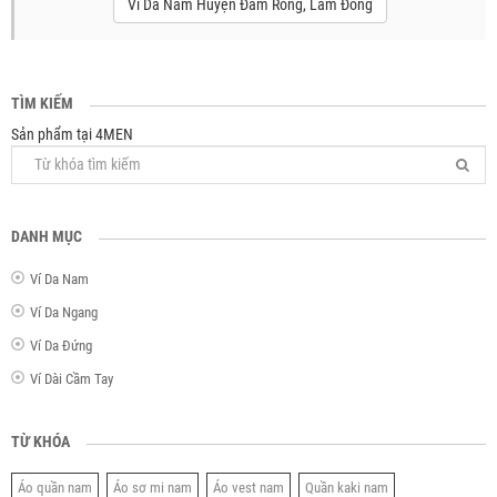
Ví Da Nam Huyện Đam Rông, Lâm Đồng
TÌM KIẾM
Sản phẩm tại 4MEN
DANH MỤC
Ví Da Nam
Ví Da Ngang
Ví Da Đứng
Ví Dài Cầm Tay
TỪ KHÓA
Áo quần nam
Áo sơ mi nam
Áo vest nam
Quần kaki nam