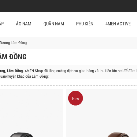
ẬP
ÁO NAM
QUẦN NAM
PHỤ KIỆN
4MEN ACTIVE
 Dương Lâm Đồng
ÂM ĐỒNG
ơng, Lâm Đồng
. 4MEN Shop đã tăng cường dịch vụ giao hàng và thu tiền tận nơi để đảm 
uận/huyện khác của Lâm Đồng:
uyện Đức Trọng, Huyện Lâm Hà, Huyện Bảo Lâm, Huyện Di Linh, Huyện Đạ Huoai, Huyện 
New
New