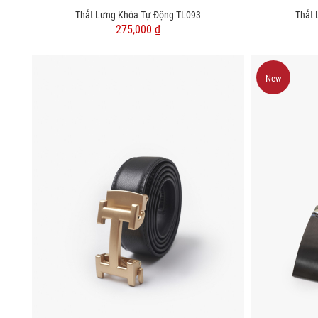
Thắt Lưng Khóa Tự Động TL093
Thắt 
275,000 ₫
New