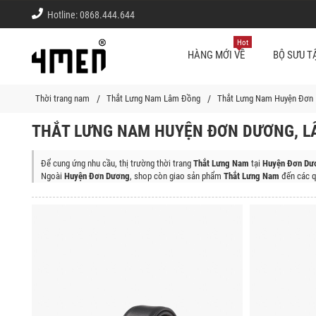
Hotline:
0868.444.644
Hot
HÀNG MỚI VỀ
BỘ SƯU T
Thời trang nam
Thắt Lưng Nam Lâm Đồng
Thắt Lưng Nam Huyện Đơn
THẮT LƯNG NAM HUYỆN ĐƠN DƯƠNG, L
Để cung ứng nhu cầu, thị trường thời trang
Thắt Lưng Nam
tại
Huyện Đơn Dư
Ngoài
Huyện Đơn Dương
, shop còn giao sản phẩm
Thắt Lưng Nam
đến các q
Thành phố Đà Lạt, Huyện Đam Rông, Thành Phố Bảo Lộc, Huyện Lạc Dương, H