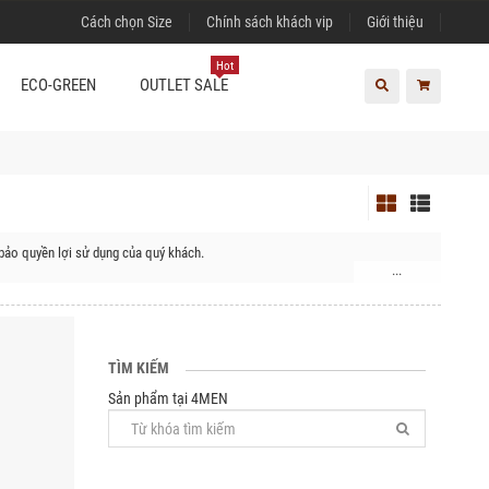
Cách chọn Size
Chính sách khách vip
Giới thiệu
Hot
ECO-GREEN
OUTLET SALE
bảo quyền lợi sử dụng của quý khách.
...
Đạ Tẻh, Huyện Cát Tiên
TÌM KIẾM
Sản phẩm tại 4MEN