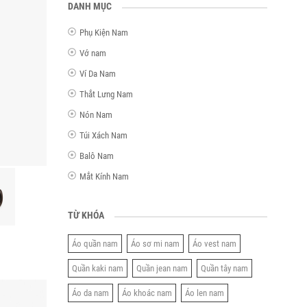
DANH MỤC
Phụ Kiện Nam
Vớ nam
Ví Da Nam
Thắt Lưng Nam
Nón Nam
Túi Xách Nam
Balô Nam
Mắt Kính Nam
TỪ KHÓA
Áo quần nam
Áo sơ mi nam
Áo vest nam
Quần kaki nam
Quần jean nam
Quần tây nam
Áo da nam
Áo khoác nam
Áo len nam