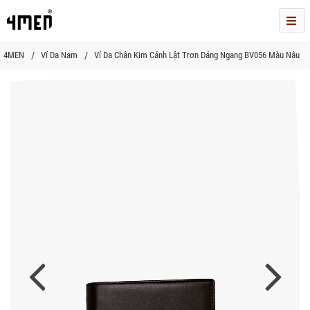
Me
4MEN
Ví Da Nam
Ví Da Chân Kim Cánh Lật Trơn Dáng Ngang BV056 Màu Nâu