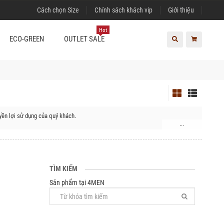
Cách chọn Size
Chính sách khách vip
Giới thiệu
Hot
ECO-GREEN
OUTLET SALE
ền lợi sử dụng của quý khách.
...
, Huyện Hoài Đức, Huyện Thanh Trì, Quận Hà Đông, Quận Nam Từ Liêm, Quận
Huyện Thạch Thất, Huyện Thanh Oai, Huyện Thường Tín, Huyện Ứng Hòa,
TÌM KIẾM
Sản phẩm tại 4MEN