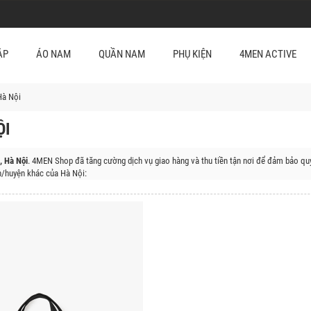
ẬP
ÁO NAM
QUẦN NAM
PHỤ KIỆN
4MEN ACTIVE
Hà Nội
ỘI
, Hà Nội
. 4MEN Shop đã tăng cường dịch vụ giao hàng và thu tiền tận nơi để đảm bảo quy
/huyện khác của Hà Nội:
 Đa, Quận Thanh Xuân, Quận Cầu Giấy, Huyện Sóc Sơn, Huyện Đông Anh, Huyện Gia Lâm
Mỹ, Huyện Đan Phượng, Huyện Mê Linh, Huyện Mỹ Đức, Huyện Phúc Thọ, Huyện Quốc Oai, 