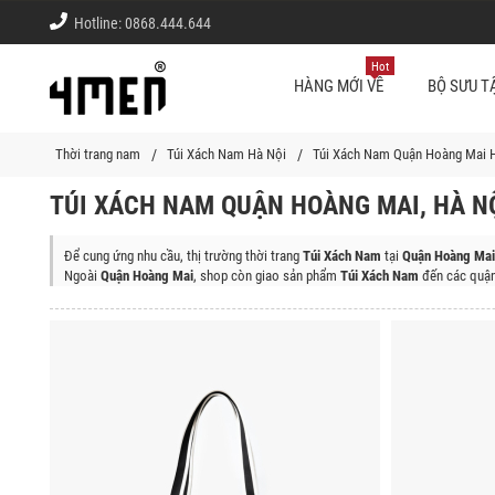
Hotline:
0868.444.644
Hot
HÀNG MỚI VỀ
BỘ SƯU T
Thời trang nam
Túi Xách Nam Hà Nội
Túi Xách Nam Quận Hoàng Mai 
TÚI XÁCH NAM QUẬN HOÀNG MAI, HÀ N
Để cung ứng nhu cầu, thị trường thời trang
Túi Xách Nam
tại
Quận Hoàng Mai
Ngoài
Quận Hoàng Mai
, shop còn giao sản phẩm
Túi Xách Nam
đến các quận
Quận Ba Đình, Quận Tây Hồ, Quận Hoàn Kiếm, Quận Hai Bà Trưng, Quận Đống
Bắc Từ Liêm, Quận Long Biên, Thị Xã Sơn Tây, Huyện Ba Vì, Huyện Chương 
Huyện Phú Xuyên