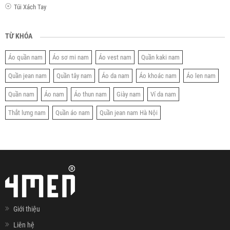
Túi Xách Tay
TỪ KHÓA
Áo quần nam
Áo sơ mi nam
Áo vest nam
Quần kaki nam
Quần jean nam
Quần tây nam
Áo da nam
Áo khoác nam
Áo len nam
Quần nam
Áo nam
Áo thun nam
Giày nam
Ví da nam
Thắt lưng nam
Quần áo nam
Quần jean nam Hà Nội
Giới thiệu
Liên hệ