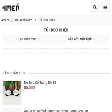
Me
4MEN
Túi Xách Nam
Túi Đeo Chéo
TÚI ĐEO CHÉO
Lọc danh mục
Sắp xếp:
Mặc định
SẢN PHẨM HOT
Nơ Đeo Cổ Trắng NN88
85,000
Áo Sơ Mi Oxford Signature Stripe Form Regular