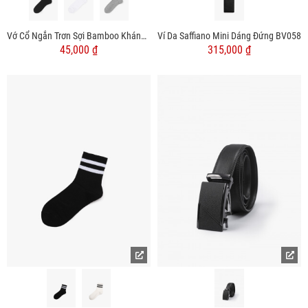
Vớ Cổ Ngắn Trơn Sợi Bamboo Kháng Khuẩn Khử Mùi VO126
Ví Da Saffiano Mini Dáng Đứng BV058
45,000 ₫
315,000 ₫