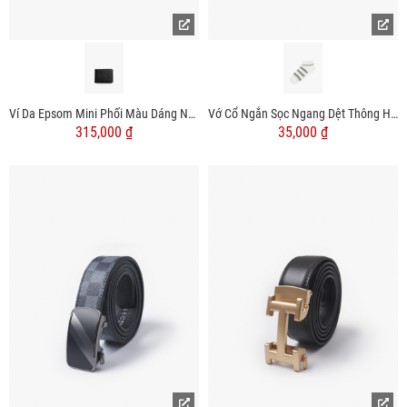
Ví Da Epsom Mini Phối Màu Dáng Ngang BV060
Vớ Cổ Ngắn Sọc Ngang Dệt Thông Hơi Sợi Cotton Thấm Hút VO129
315,000 ₫
35,000 ₫