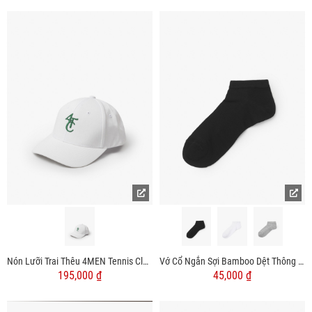
Nón Lưỡi Trai Thêu 4MEN Tennis Club MU010
Vớ Cổ Ngắn Sợi Bamboo Dệt Thông Thoáng Khử Mùi VO125
195,000 ₫
45,000 ₫