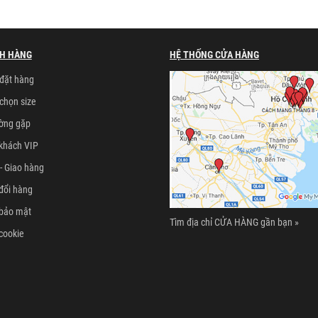
H HÀNG
HỆ THỐNG CỬA HÀNG
đặt hàng
chọn size
ường gặp
khách VIP
- Giao hàng
đổi hàng
 bảo mật
Tìm địa chỉ CỬA HÀNG gần bạn »
cookie