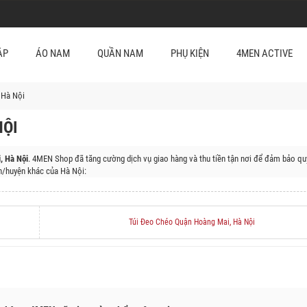
ẬP
ÁO NAM
QUẦN NAM
PHỤ KIỆN
4MEN ACTIVE
 Hà Nội
NỘI
, Hà Nội
. 4MEN Shop đã tăng cường dịch vụ giao hàng và thu tiền tận nơi để đảm bảo qu
/huyện khác của Hà Nội:
 Đa, Quận Thanh Xuân, Quận Cầu Giấy, Huyện Sóc Sơn, Huyện Đông Anh, Huyện Gia Lâm
Mỹ, Huyện Đan Phượng, Huyện Mê Linh, Huyện Mỹ Đức, Huyện Phúc Thọ, Huyện Quốc Oai, 
Túi Đeo Chéo Quận Hoàng Mai, Hà Nội