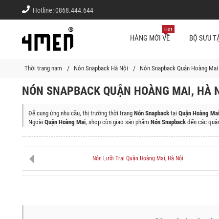
Hotline:
0868.444.644
Hot
HÀNG MỚI VỀ
BỘ SƯU T
Thời trang nam
Nón Snapback Hà Nội
Nón Snapback Quận Hoàng Mai
NÓN SNAPBACK QUẬN HOÀNG MAI, HÀ 
Để cung ứng nhu cầu, thị trường thời trang
Nón Snapback
tại
Quận Hoàng Mai
Ngoài
Quận Hoàng Mai
, shop còn giao sản phẩm
Nón Snapback
đến các quận
Quận Ba Đình, Quận Tây Hồ, Quận Hoàn Kiếm, Quận Hai Bà Trưng, Quận Đống
Bắc Từ Liêm, Quận Long Biên, Thị Xã Sơn Tây, Huyện Ba Vì, Huyện Chương 
Huyện Phú Xuyên
Nón Lưỡi Trai Quận Hoàng Mai, Hà Nội