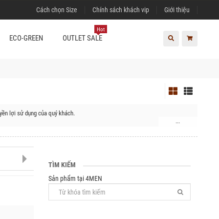
Cách chọn Size
Chính sách khách vip
Giới thiệu
Hot
ECO-GREEN
OUTLET SALE
yền lợi sử dụng của quý khách.
...
, Huyện Hoài Đức, Huyện Thanh Trì, Quận Hà Đông, Quận Nam Từ Liêm, Quận
Huyện Thạch Thất, Huyện Thanh Oai, Huyện Thường Tín, Huyện Ứng Hòa,
TÌM KIẾM
Sản phẩm tại 4MEN