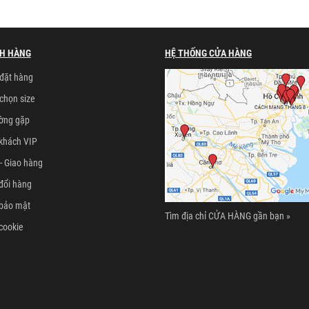
H HÀNG
HỆ THỐNG CỬA HÀNG
đặt hàng
chọn size
ường gặp
khách VIP
- Giao hàng
đổi hàng
 bảo mật
Tìm địa chỉ CỬA HÀNG gần bạn »
cookie