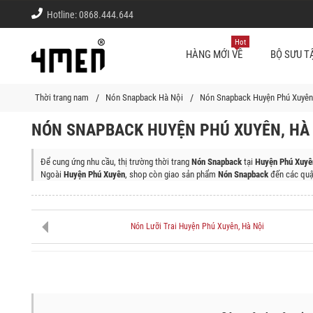
Hotline:
0868.444.644
Hot
HÀNG MỚI VỀ
BỘ SƯU T
Thời trang nam
Nón Snapback Hà Nội
Nón Snapback Huyện Phú Xuyên
NÓN SNAPBACK HUYỆN PHÚ XUYÊN, HÀ 
Để cung ứng nhu cầu, thị trường thời trang
Nón Snapback
tại
Huyện Phú Xuyên
Ngoài
Huyện Phú Xuyên
, shop còn giao sản phẩm
Nón Snapback
đến các quậ
Quận Ba Đình, Quận Tây Hồ, Quận Hoàn Kiếm, Quận Hai Bà Trưng, Quận Đống
Bắc Từ Liêm, Quận Long Biên, Quận Hoàng Mai, Thị Xã Sơn Tây, Huyện Ba V
Huyện Ứng Hòa
Nón Lưỡi Trai Huyện Phú Xuyên, Hà Nội