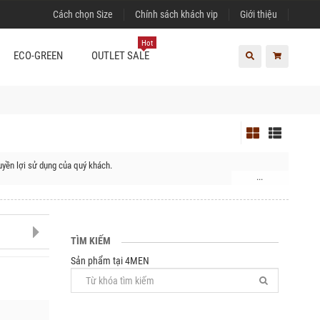
Cách chọn Size
Chính sách khách vip
Giới thiệu
Hot
ECO-GREEN
OUTLET SALE
yền lợi sử dụng của quý khách.
...
, Huyện Hoài Đức, Huyện Thanh Trì, Quận Hà Đông, Quận Nam Từ Liêm, Quận
Huyện Quốc Oai, Huyện Thạch Thất, Huyện Thanh Oai, Huyện Thường Tín,
TÌM KIẾM
Sản phẩm tại 4MEN