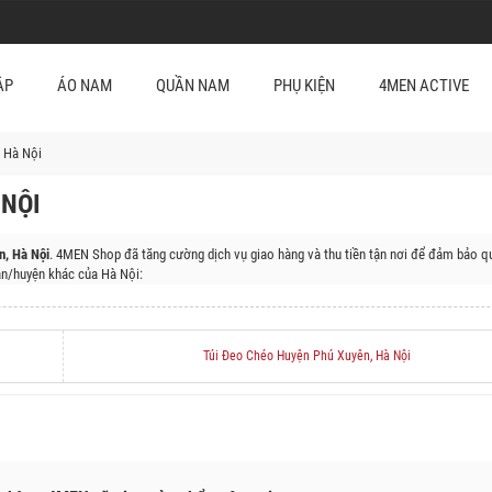
ẬP
ÁO NAM
QUẦN NAM
PHỤ KIỆN
4MEN ACTIVE
 Hà Nội
NỘI
, Hà Nội
. 4MEN Shop đã tăng cường dịch vụ giao hàng và thu tiền tận nơi để đảm bảo qu
n/huyện khác của Hà Nội:
 Đa, Quận Thanh Xuân, Quận Cầu Giấy, Huyện Sóc Sơn, Huyện Đông Anh, Huyện Gia Lâm
ì, Huyện Chương Mỹ, Huyện Đan Phượng, Huyện Mê Linh, Huyện Mỹ Đức, Huyện Phúc Thọ, 
Túi Đeo Chéo Huyện Phú Xuyên, Hà Nội