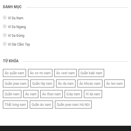
DANH MỤC
Ví Da Nam
Ví Da Ngang
Ví Da Đứng
Ví Dài Cầm Tay
TỪ KHÓA
Áo quần nam
Áo sơ mi nam
Áo vest nam
Quần kaki nam
Quần jean nam
Quần tây nam
Áo da nam
Áo khoác nam
Áo len nam
Quần nam
Áo nam
Áo thun nam
Giày nam
Ví da nam
Thắt lưng nam
Quần áo nam
Quần jean nam Hà Nội