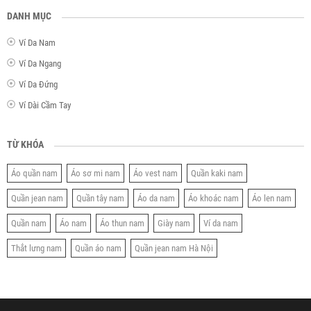
DANH MỤC
Ví Da Nam
Ví Da Ngang
Ví Da Đứng
Ví Dài Cầm Tay
TỪ KHÓA
Áo quần nam
Áo sơ mi nam
Áo vest nam
Quần kaki nam
Quần jean nam
Quần tây nam
Áo da nam
Áo khoác nam
Áo len nam
Quần nam
Áo nam
Áo thun nam
Giày nam
Ví da nam
Thắt lưng nam
Quần áo nam
Quần jean nam Hà Nội