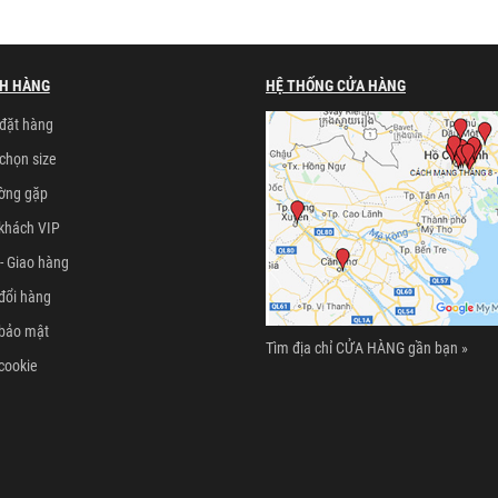
H HÀNG
HỆ THỐNG CỬA HÀNG
đặt hàng
chọn size
ường gặp
khách VIP
- Giao hàng
đổi hàng
 bảo mật
Tìm địa chỉ CỬA HÀNG gần bạn »
cookie