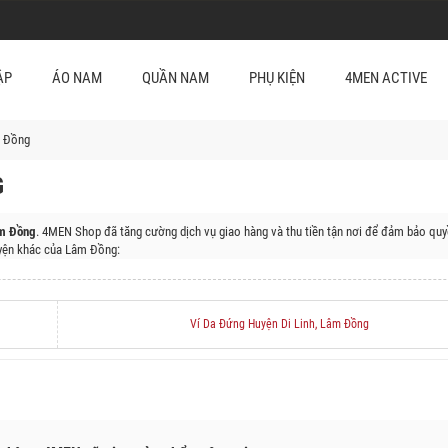
ẬP
ÁO NAM
QUẦN NAM
PHỤ KIỆN
4MEN ACTIVE
m Đồng
G
âm Đồng
. 4MEN Shop đã tăng cường dịch vụ giao hàng và thu tiền tận nơi để đảm bảo quy
ện khác của Lâm Đồng:
Huyện Đơn Dương, Huyện Đức Trọng, Huyện Lâm Hà, Huyện Bảo Lâm, Huyện Đạ Huoai, Hu
Ví Da Đứng Huyện Di Linh, Lâm Đồng