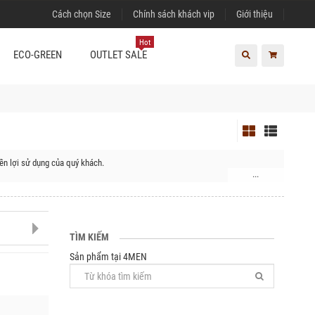
Cách chọn Size
Chính sách khách vip
Giới thiệu
Hot
ECO-GREEN
OUTLET SALE
ền lợi sử dụng của quý khách.
...
yện Đạ Tẻh, Huyện Cát Tiên
TÌM KIẾM
Sản phẩm tại 4MEN