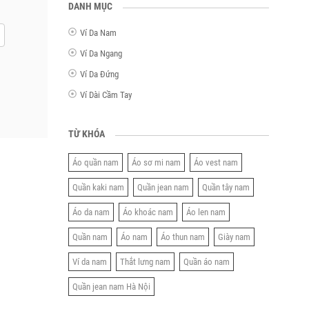
DANH MỤC
Ví Da Nam
Ví Da Ngang
Ví Da Đứng
Ví Dài Cầm Tay
TỪ KHÓA
Áo quần nam
Áo sơ mi nam
Áo vest nam
Quần kaki nam
Quần jean nam
Quần tây nam
Áo da nam
Áo khoác nam
Áo len nam
Quần nam
Áo nam
Áo thun nam
Giày nam
Ví da nam
Thắt lưng nam
Quần áo nam
Quần jean nam Hà Nội