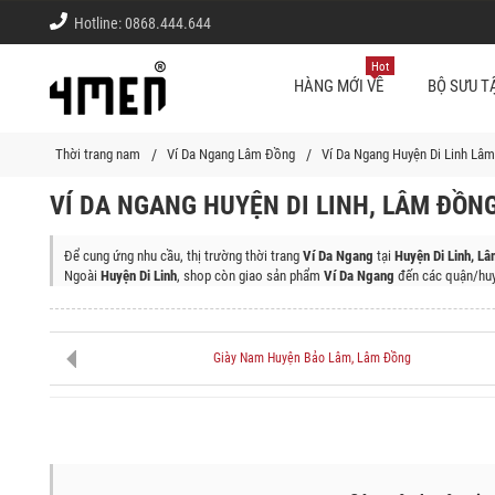
Hotline:
0868.444.644
Hot
HÀNG MỚI VỀ
BỘ SƯU T
Thời trang nam
Ví Da Ngang Lâm Đồng
Ví Da Ngang Huyện Di Linh Lâ
VÍ DA NGANG HUYỆN DI LINH, LÂM ĐỒN
Để cung ứng nhu cầu, thị trường thời trang
Ví Da Ngang
tại
Huyện Di Linh, L
Ngoài
Huyện Di Linh
, shop còn giao sản phẩm
Ví Da Ngang
đến các quận/huy
Thành phố Đà Lạt, Huyện Đam Rông, Thành Phố Bảo Lộc, Huyện Lạc Dương, 
Giày Nam Huyện Bảo Lâm, Lâm Đồng