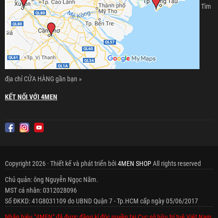
Tìm
địa chỉ CỬA HÀNG gần bạn »
KẾT NỐI VỚI 4MEN
Copyright 2026 · Thiết kế và phát triển bởi
4MEN SHOP
All rights reserved
Chủ quản: ông Nguyễn Ngọc Năm.
MST cá nhân: 0312028096
Số ĐKKD: 41G8031109 do UBND Quận 7 - Tp.HCM cấp ngày 05/06/2017
Nhãn hiệu "4MEN" đã được đăng kí độc quyền tại Cục sở hữu trí tuệ Việt Nam