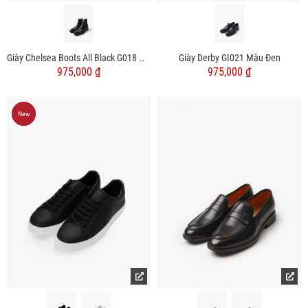
Giày Chelsea Boots All Black G018 Màu Đen
Giày Derby GI021 Màu Đen
975,000 ₫
975,000 ₫
New
New