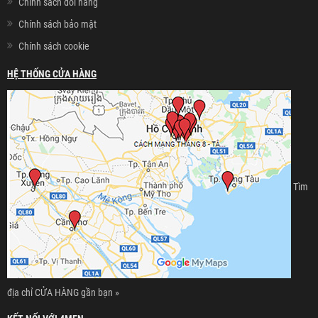
Chính sách đổi hàng
Chính sách bảo mật
Chính sách cookie
HỆ THỐNG CỬA HÀNG
Tìm
địa chỉ CỬA HÀNG gần bạn »