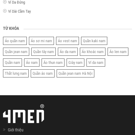
Ví Da Đứng
Ví Dài Cầm Tay
TỪ KHÓA
Áo quần nam
Áo sơ mi nam
Áo vest nam
Quần kaki nam
Quần jean nam
Quần tây nam
Áo da nam
Áo khoác nam
Áo len nam
Quần nam
Áo nam
Áo thun nam
Giày nam
Ví da nam
Thắt lưng nam
Quần áo nam
Quần jean nam Hà Nội
Giới thiệu