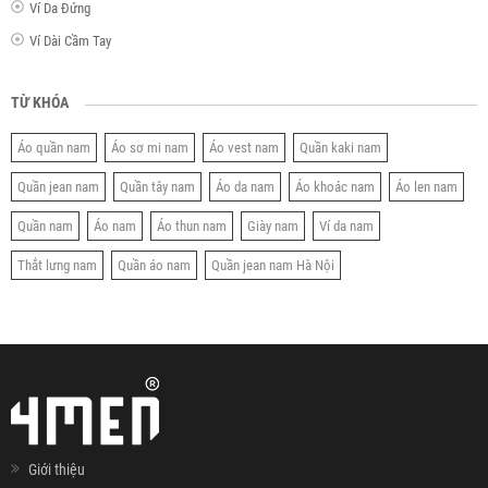
Ví Da Đứng
Ví Dài Cầm Tay
TỪ KHÓA
Áo quần nam
Áo sơ mi nam
Áo vest nam
Quần kaki nam
Quần jean nam
Quần tây nam
Áo da nam
Áo khoác nam
Áo len nam
Quần nam
Áo nam
Áo thun nam
Giày nam
Ví da nam
Thắt lưng nam
Quần áo nam
Quần jean nam Hà Nội
Giới thiệu