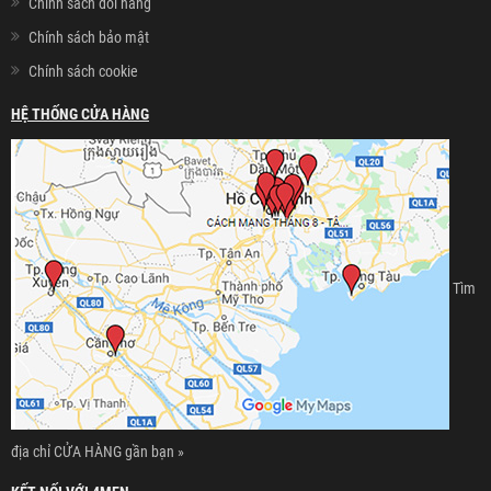
Chính sách đổi hàng
Chính sách bảo mật
Chính sách cookie
HỆ THỐNG CỬA HÀNG
Tìm
địa chỉ CỬA HÀNG gần bạn »