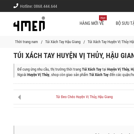
Hotline:
0868.444.644
Hot
HÀNG MỚI VỀ
BỘ SƯU T
Thời trang nam
Túi Xách Tay Hậu Giang
Túi Xách Tay Huyện Vị Thủy Hậ
TÚI XÁCH TAY HUYỆN VỊ THỦY, HẬU GIA
Để cung ứng nhu cầu, thị trường thời trang
Túi Xách Tay
tại
Huyện Vị Thủy, H
Ngoài
Huyện Vị Thủy
, shop còn giao sản phẩm
Túi Xách Tay
đến các quận/hu
Thành Phố Vị Thanh, Thị Xã Ngã Bảy, Huyện Châu Thành A, Huyện Châu Thàn
Túi Đeo Chéo Huyện Vị Thủy, Hậu Giang