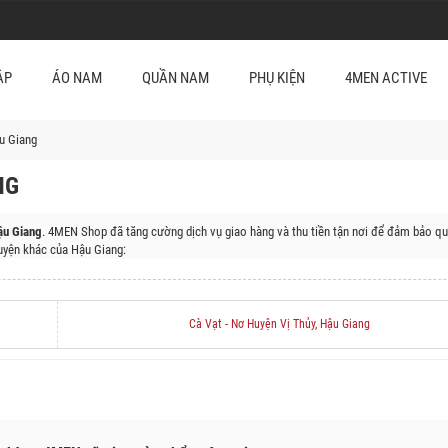
ẬP
ÁO NAM
QUẦN NAM
PHỤ KIỆN
4MEN ACTIVE
u Giang
NG
ậu Giang
. 4MEN Shop đã tăng cường dịch vụ giao hàng và thu tiền tận nơi để đảm bảo qu
yện khác của Hậu Giang:
h, Huyện Phụng Hiệp, Huyện Long Mỹ
Cà Vạt - Nơ Huyện Vị Thủy, Hậu Giang