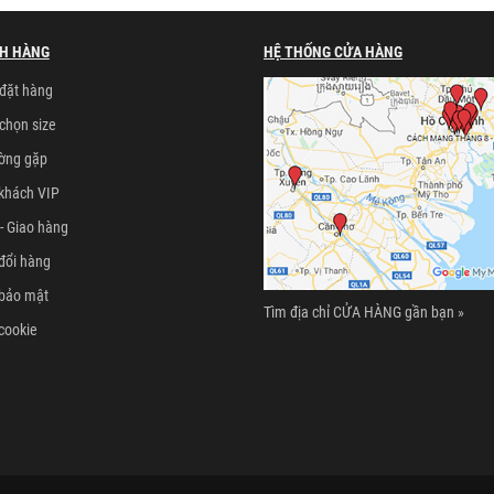
H HÀNG
HỆ THỐNG CỬA HÀNG
đặt hàng
chọn size
ường gặp
khách VIP
- Giao hàng
đổi hàng
 bảo mật
Tìm địa chỉ CỬA HÀNG gần bạn »
cookie