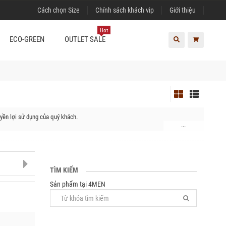
Cách chọn Size
Chính sách khách vip
Giới thiệu
Hot
ECO-GREEN
OUTLET SALE
yền lợi sử dụng của quý khách.
...
TÌM KIẾM
Sản phẩm tại 4MEN