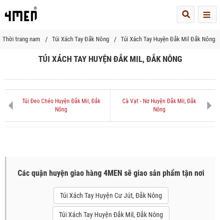
Me
Thời trang nam
Túi Xách Tay Đắk Nông
Túi Xách Tay Huyện Đắk Mil Đắk Nông
TÚI XÁCH TAY HUYỆN ĐẮK MIL, ĐẮK NÔNG
Túi Đeo Chéo Huyện Đắk Mil, Đắk
Cà Vạt - Nơ Huyện Đắk Mil, Đắk
Nông
Nông
Các quận huyện giao hàng 4MEN sẽ giao sản phẩm tận nơi
Túi Xách Tay Huyện Cư Jút, Đắk Nông
Túi Xách Tay Huyện Đắk Mil, Đắk Nông