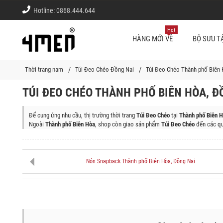
Hotline:
0868.444.644
Hot
HÀNG MỚI VỀ
BỘ SƯU T
Thời trang nam
Túi Đeo Chéo Đồng Nai
Túi Đeo Chéo Thành phố Biên
TÚI ĐEO CHÉO THÀNH PHỐ BIÊN HÒA, Đ
Để cung ứng nhu cầu, thị trường thời trang
Túi Đeo Chéo
tại
Thành phố Biên H
Ngoài
Thành phố Biên Hòa
, shop còn giao sản phẩm
Túi Đeo Chéo
đến các qu
Huyện Tân Phú, Huyện Định Quán, Huyện Cẩm Mỹ, Huyện Vĩnh Cửu, Huyện Trả
Nón Snapback Thành phố Biên Hòa, Đồng Nai