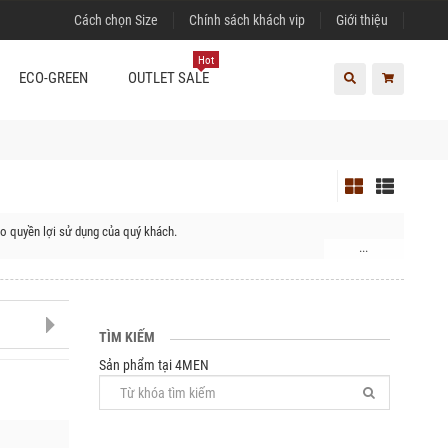
Cách chọn Size
Chính sách khách vip
Giới thiệu
Hot
ECO-GREEN
OUTLET SALE
o quyền lợi sử dụng của quý khách.
...
yện Nhơn Trạch
TÌM KIẾM
Sản phẩm tại 4MEN