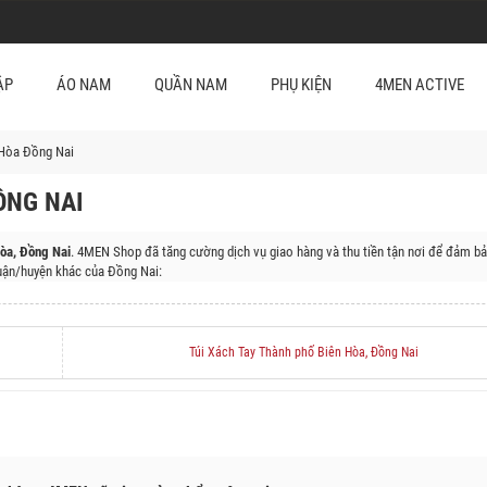
ẬP
ÁO NAM
QUẦN NAM
PHỤ KIỆN
4MEN ACTIVE
 Hòa Đồng Nai
ỒNG NAI
òa, Đồng Nai
. 4MEN Shop đã tăng cường dịch vụ giao hàng và thu tiền tận nơi để đảm bả
ận/huyện khác của Đồng Nai:
ng Bom, Huyện Thống Nhất, Thị Xã Long Khánh, Huyện Xuân Lộc, Huyện Long Thành, Hu
Túi Xách Tay Thành phố Biên Hòa, Đồng Nai