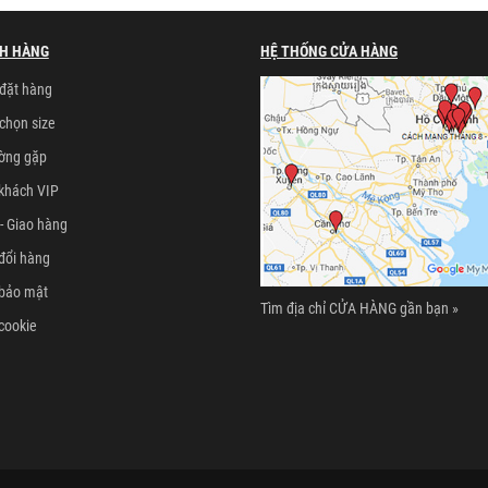
H HÀNG
HỆ THỐNG CỬA HÀNG
đặt hàng
chọn size
ường gặp
khách VIP
- Giao hàng
đổi hàng
 bảo mật
Tìm địa chỉ CỬA HÀNG gần bạn »
cookie