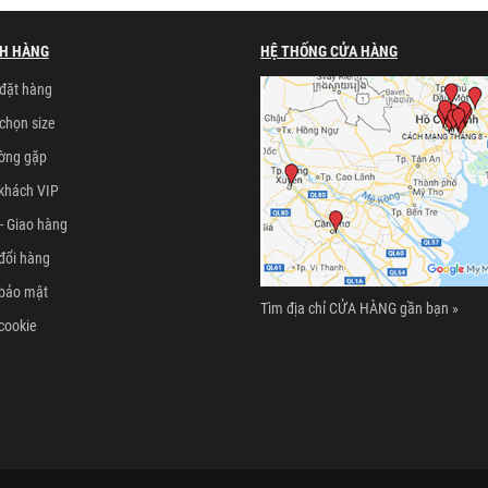
H HÀNG
HỆ THỐNG CỬA HÀNG
đặt hàng
chọn size
ường gặp
khách VIP
- Giao hàng
đổi hàng
 bảo mật
Tìm địa chỉ CỬA HÀNG gần bạn »
cookie