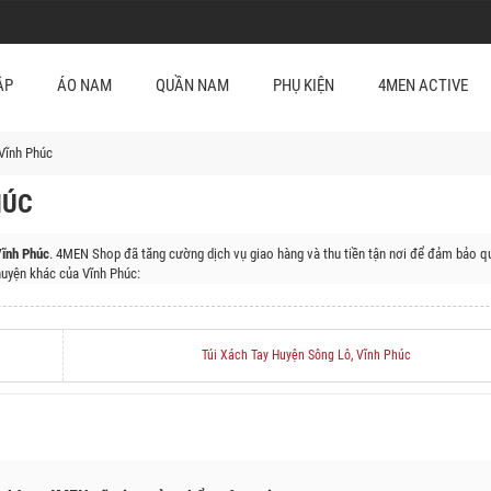
ẬP
ÁO NAM
QUẦN NAM
PHỤ KIỆN
4MEN ACTIVE
Vĩnh Phúc
HÚC
Vĩnh Phúc
. 4MEN Shop đã tăng cường dịch vụ giao hàng và thu tiền tận nơi để đảm bảo qu
uyện khác của Vĩnh Phúc:
yện Vĩnh Tường, Huyện Yên Lạc, Thị Xã Phúc Yên, Huyện Bình Xuyên
Túi Xách Tay Huyện Sông Lô, Vĩnh Phúc