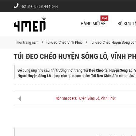
Hotline:
0868.444.644
Hot
HÀNG MỚI VỀ
BỘ SƯU T
Thời trang nam
Túi Đeo Chéo Vĩnh Phúc
Túi Đeo Chéo Huyện Sông Lô 
TÚI ĐEO CHÉO HUYỆN SÔNG LÔ, VĨNH P
Để cung ứng nhu cầu, thị trường thời trang
Túi Đeo Chéo
tại
Huyện Sông Lô, 
Ngoài
Huyện Sông Lô
, shop còn giao sản phẩm
Túi Đeo Chéo
đến các quận/h
Thành Phố Vĩnh Yên, Huyện Tam Đảo, Huyện Lập Thạch, Huyện Tam Dương, Hu
Nón Snapback Huyện Sông Lô, Vĩnh Phúc