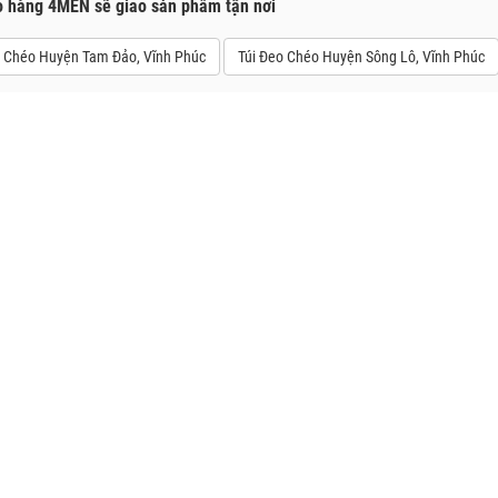
o hàng 4MEN sẽ giao sản phẩm tận nơi
o Chéo Huyện Tam Đảo, Vĩnh Phúc
Túi Đeo Chéo Huyện Sông Lô, Vĩnh Phúc