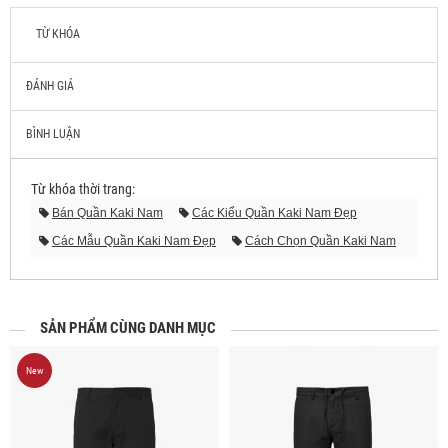
TỪ KHÓA
ĐÁNH GIÁ
BÌNH LUẬN
Từ khóa thời trang:
Bán Quần Kaki Nam
Các Kiểu Quần Kaki Nam Đẹp
Các Mẫu Quần Kaki Nam Đẹp
Cách Chọn Quần Kaki Nam
Cách Phối Quần Kaki Nam
Giá Quần Kaki Nam
Hình Ảnh Quần Kaki Nam
Mẫu Quần Kaki Nam Đẹp
May Quần Kaki Nam
Mua Quần Kaki Nam
SẢN PHẨM CÙNG DANH MỤC
New