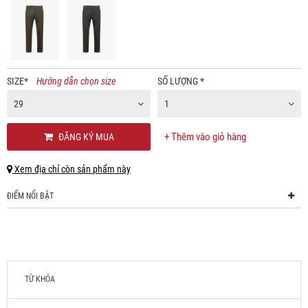
SIZE
*
Hướng dẫn chọn size
SỐ LƯỢNG
*
29
1
+ Thêm vào giỏ hàng
ĐĂNG KÝ MUA
Xem địa chỉ còn sản phẩm này
ĐIỂM NỔI BẬT
TỪ KHÓA