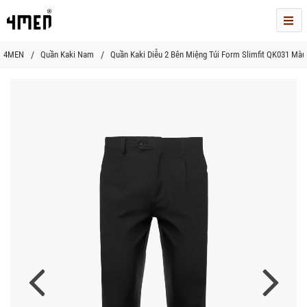
Me
4MEN
Quần Kaki Nam
Quần Kaki Diễu 2 Bên Miệng Túi Form Slimfit QK031 Mà