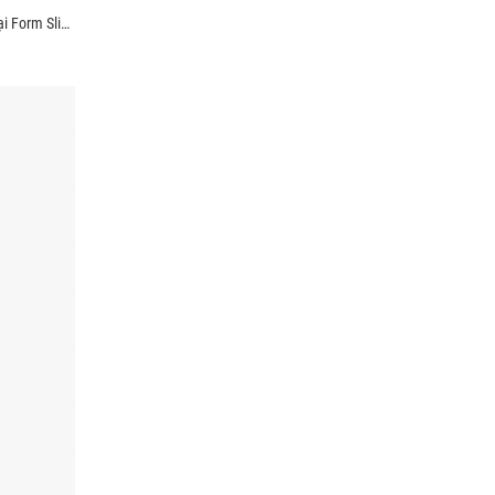
Quần Kaki Trơn Signature Gắn Tag Kim Loại Form Slimfit QK028