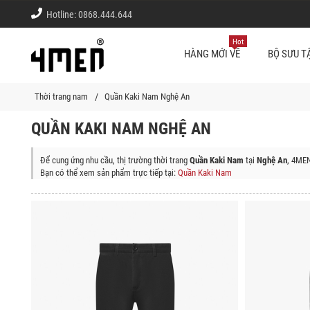
Hotline:
0868.444.644
Hot
HÀNG MỚI VỀ
BỘ SƯU T
Thời trang nam
Quần Kaki Nam Nghệ An
QUẦN KAKI NAM NGHỆ AN
Để cung ứng nhu cầu, thị trường thời trang
Quần Kaki Nam
tại
Nghệ An
, 4MEN
Bạn có thể xem sản phẩm trực tiếp tại:
Quần Kaki Nam
Shop thời trang 4MEN giao sản phẩm (Quần Kaki Nam) tận nơi tại các quận/
Thành phố Vinh, Thị xã Cửa Lò, Huyện Quế Phong, Huyện Quỳ Châu, Huyện K
Huyện Đô Lương, Huyện Thanh Chương, Huyện Nghi Lộc, Huyện Nam Đàn, Huy