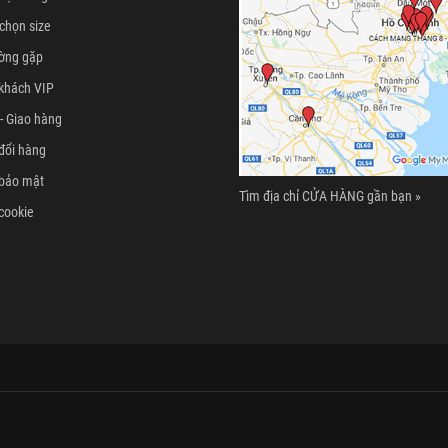
chọn size
ường gặp
khách VIP
- Giao hàng
đổi hàng
 bảo mật
Tìm địa chỉ CỬA HÀNG gần bạn »
cookie