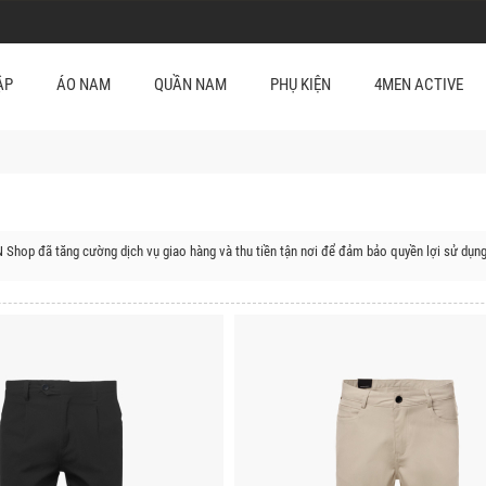
ẬP
ÁO NAM
QUẦN NAM
PHỤ KIỆN
4MEN ACTIVE
 Shop đã tăng cường dịch vụ giao hàng và thu tiền tận nơi để đảm bảo quyền lợi sử dụng
huyện của Nghệ An:
ỳ Sơn, Huyện Quỳ Hợp, Huyện Nghĩa Đàn, Huyện Tương Dương, Huyện Quỳnh Lưu, Huyện Tâ
ện Hưng Nguyên, Thị Xã Thái Hòa, Thị Xã Hoàng Mai