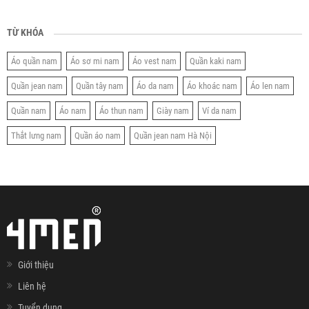
TỪ KHÓA
Áo quần nam
Áo sơ mi nam
Áo vest nam
Quần kaki nam
Quần jean nam
Quần tây nam
Áo da nam
Áo khoác nam
Áo len nam
Quần nam
Áo nam
Áo thun nam
Giày nam
Ví da nam
Thắt lưng nam
Quần áo nam
Quần jean nam Hà Nội
Giới thiệu
Liên hệ
Tuyển dụng