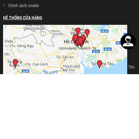
Chính sách cookie
HỆ THỐNG CỬA HÀNG
Tìm
địa chỉ CỬA HÀNG gần bạn »
KẾT NỐI VỚI 4MEN