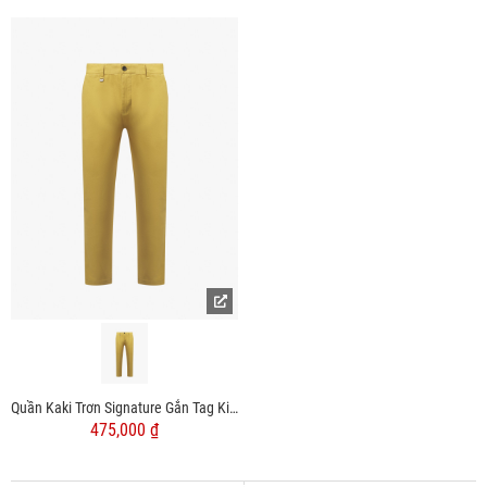
Quần Kaki Trơn Signature Gắn Tag Kim Loại Form Slimfit QK028 Màu Vàng
475,000 ₫