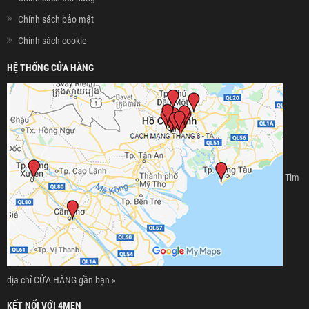
Chính sách bảo mật
Chính sách cookie
HỆ THỐNG CỬA HÀNG
Tìm
địa chỉ CỬA HÀNG gần bạn »
KẾT NỐI VỚI 4MEN