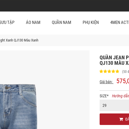
SƯU TẬP
ÁO NAM
QUẦN NAM
PHỤ KIỆN
4MEN ACT
ight Xanh QJ130 Màu Xanh
QUẦN JEAN P
QJ130 MÀU 
(50 
575,
Giá bán:
SIZE
*
Hướng dẫn
29
ĐĂ