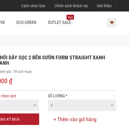
Cách chọn Size
Chính sách khách vip
Giới thiệu
Hot
IVE
ECO-GREEN
OUTLET SALE
HỐI DÂY SỌC 2 BÊN SƯỜN FORM STRAIGHT XANH
XANH
đánh giá / 70 lượt mua)
000 ₫
 chọn size
SỐ LƯỢNG
*
1
+ Thêm vào giỏ hàng
NG KÝ MUA