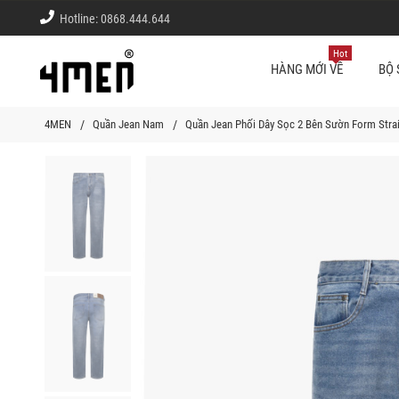
Hotline:
0868.444.644
Hot
HÀNG MỚI VỀ
BỘ 
4MEN
Quần Jean Nam
Quần Jean Phối Dây Sọc 2 Bên Sườn Form Stra