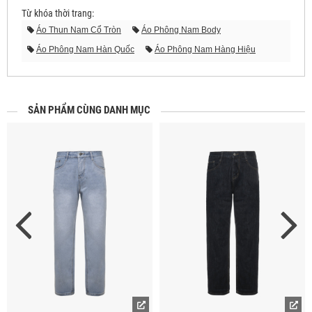
Từ khóa thời trang:
Áo Thun Nam Cổ Tròn
Áo Phông Nam Body
Áo Phông Nam Hàn Quốc
Áo Phông Nam Hàng Hiệu
Áo Thun Body Nam Tphcm
Áo Thun Đẹp Giá Rẻ
Áo Thun Hàng Hiệu
Áo Thun Nam Đẹp Giá Rẻ
Áo Thun Nam Giá Rẻ Hcm
Áo Thun Nam Giá Rẻ Tphcm
SẢN PHẨM CÙNG DANH MỤC