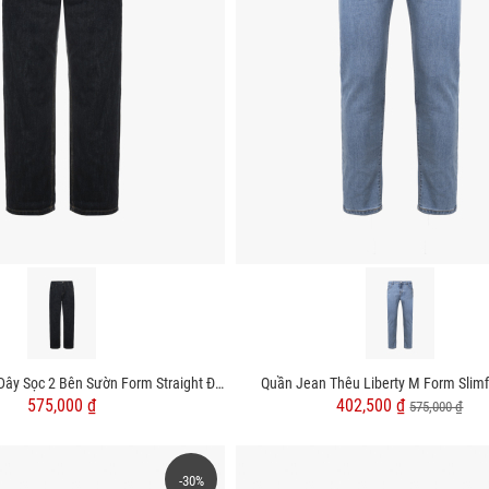
Quần Jean Phối Dây Sọc 2 Bên Sườn Form Straight Đen QJ127 Màu Xanh Đen
Quần Jean Thêu Liberty M Form Slimf
575,000 ₫
402,500 ₫
575,000 ₫
-30%