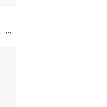
Quần Jean Trang Trí Túi Form Straight QJ125 Xanh Biển