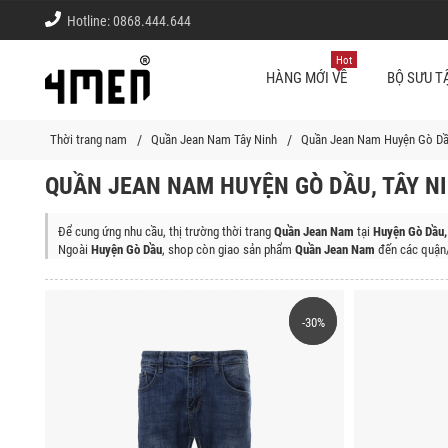
Hotline:
0868.444.644
Hot
HÀNG MỚI VỀ
BỘ SƯU T
Thời trang nam
Quần Jean Nam Tây Ninh
Quần Jean Nam Huyện Gò Dầ
QUẦN JEAN NAM HUYỆN GÒ DẦU, TÂY N
Để cung ứng nhu cầu, thị trường thời trang
Quần Jean Nam
tại
Huyện Gò Dầu,
Ngoài
Huyện Gò Dầu
, shop còn giao sản phẩm
Quần Jean Nam
đến các quận/
Thành Phố Tây Ninh, Huyện Tân Biên, Huyện Tân Châu, Huyện Dương Minh Ch
-30%
-30%