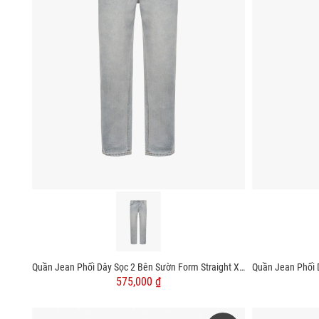
Quần Jean Phối Dây Sọc 2 Bên Sườn Form Straight Xanh Nhạt QJ129 Màu Xanh
575,000 ₫