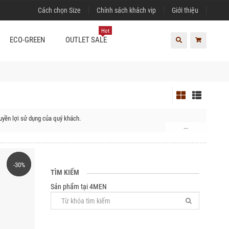
Cách chọn Size
Chính sách khách vip
Giới thiệu
Hot
ECO-GREEN
OUTLET SALE
uyền lợi sử dụng của quý khách.
...
-30%
-30%
TÌM KIẾM
Sản phẩm tại 4MEN