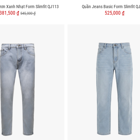
rơn Xanh Nhạt Form Slimfit QJ113
Quần Jeans Basic Form Slimfit Q
381,500 ₫
525,000 ₫
545,000 ₫