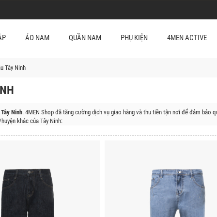
ẬP
ÁO NAM
QUẦN NAM
PHỤ KIỆN
4MEN ACTIVE
u Tây Ninh
INH
 Tây Ninh
. 4MEN Shop đã tăng cường dịch vụ giao hàng và thu tiền tận nơi để đảm bảo q
huyện khác của Tây Ninh:
âu, Huyện Châu Thành, Huyện Hòa Thành, Huyện Bến Cầu, Huyện Trảng Bàng