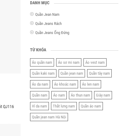
DANH MỤC
Quần Jean Nam
Quần Jeans Rách
Quần Jeans Ống Đứng
TỪ KHÓA
Áo quần nam
Áo sơ mi nam
Áo vest nam
Quần kaki nam
Quần jean nam
Quần tây nam
Áo da nam
Áo khoác nam
Áo len nam
Quần nam
Áo nam
Áo thun nam
Giày nam
Ví da nam
Thắt lưng nam
Quần áo nam
it QJ116
Quần jean nam Hà Nội