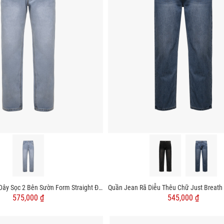
Quần Jean Phối Dây Sọc 2 Bên Sườn Form Straight Đen QJ128 Màu Xanh
575,000 ₫
545,000 ₫