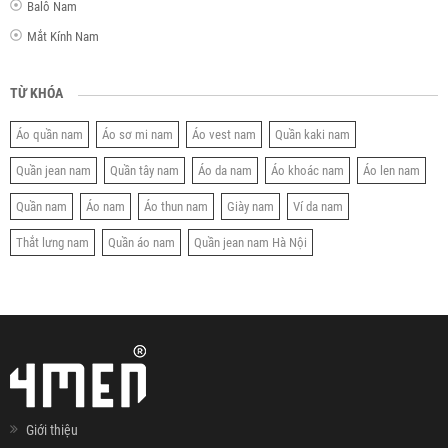
Balô Nam
Mắt Kính Nam
TỪ KHÓA
Áo quần nam
Áo sơ mi nam
Áo vest nam
Quần kaki nam
Quần jean nam
Quần tây nam
Áo da nam
Áo khoác nam
Áo len nam
Quần nam
Áo nam
Áo thun nam
Giày nam
Ví da nam
Thắt lưng nam
Quần áo nam
Quần jean nam Hà Nội
Giới thiệu