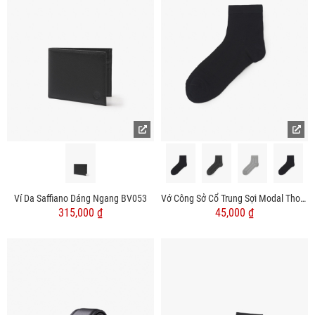
Ví Da Saffiano Dáng Ngang BV053
Vớ Công Sở Cổ Trung Sợi Modal Thoáng Khí Khử Mùi VO124
315,000 ₫
45,000 ₫