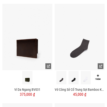
Ví Da Ngang BV031
Vớ Công Sở Cổ Trung Sợi Bamboo Kháng Khuẩn Khử Mùi VO075
375,000 ₫
45,000 ₫