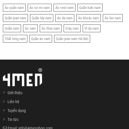
Áo quần nam
Áo sơ mi nam
Áo vest nam
Quần kaki nam
Quần jean nam
Quần tây nam
Áo da nam
Áo khoác nam
Áo len nam
Quần nam
Áo nam
Áo thun nam
Giày nam
Ví da nam
Thắt lưng nam
Quần áo nam
Quần jean nam Hà Nội
Giới thiệu
Liên hệ
Tuyển dụng
Tin tức
Email:
info@4menshop.com